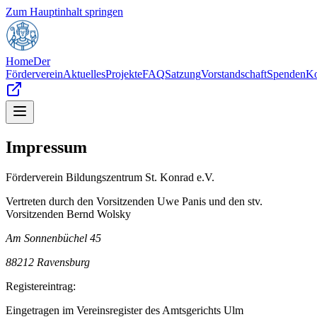
Zum Hauptinhalt springen
Home
Der
Förderverein
Aktuelles
Projekte
FAQ
Satzung
Vorstandschaft
Spenden
Ko
Impressum
Förderverein Bildungszentrum St. Konrad e.V.
Vertreten durch den Vorsitzenden Uwe Panis und den stv.
Vorsitzenden Bernd Wolsky
Am Sonnenbüchel 45
88212 Ravensburg
Registereintrag:
Eingetragen im Vereinsregister des Amtsgerichts Ulm